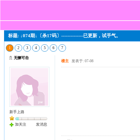
标题: ↓074期↓〔杀17码〕--------------已更新，试手气。
1
2
3
4
5
6
7
无懈可击
楼主
发表于: 07-08
新手上路
加关注
发消息