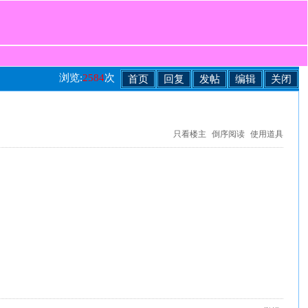
浏览:
2584
次
首页
回复
发帖
编辑
关闭
只看楼主
倒序阅读
使用道具