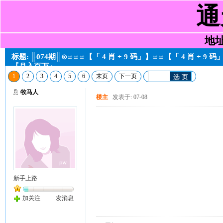
通
地址:
标题: ╟074期╢⊙≌≌≌【「 4 肖 + 9 码」】≌≌【「 4 肖 + 
『月入百万』
1
2
3
4
5
6
末页
下一页
选 页
牧马人
楼主
发表于: 07-08
新手上路
加关注
发消息