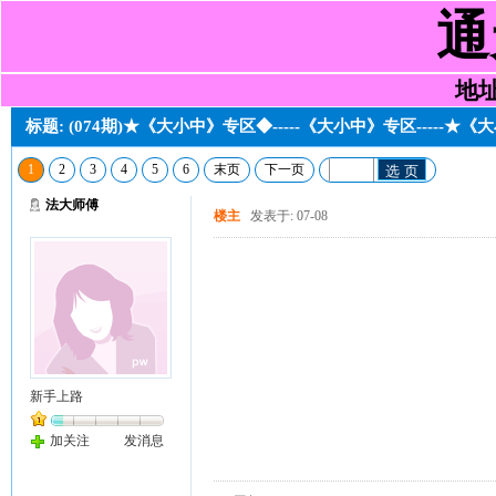
通
地址:
标题: (074期)★《大小中》专区◆-----《大小中》专区-----
1
2
3
4
5
6
末页
下一页
选 页
法大师傅
楼主
发表于: 07-08
新手上路
加关注
发消息