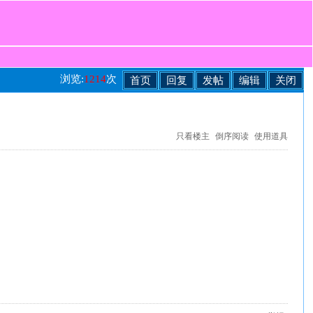
浏览:
1214
次
首页
回复
发帖
编辑
关闭
只看楼主
倒序阅读
使用道具