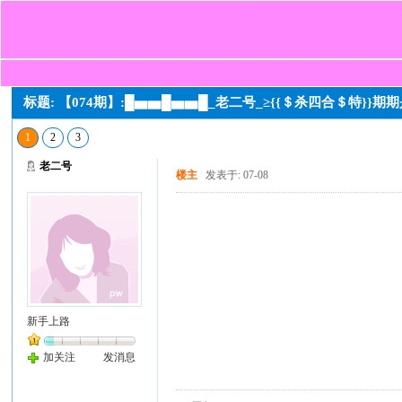
标题: 【074期】:█▅▅█▅▅█_老二号_≥{{＄杀四合＄特}}期
1
2
3
老二号
楼主
发表于: 07-08
新手上路
加关注
发消息