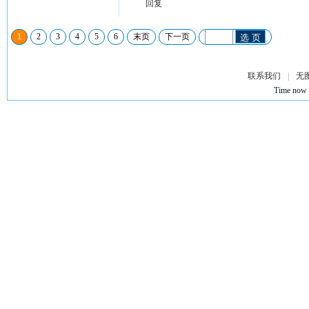
回复
1
2
3
4
5
6
末页
下一页
选 页
联系我们
|
无
Time now 