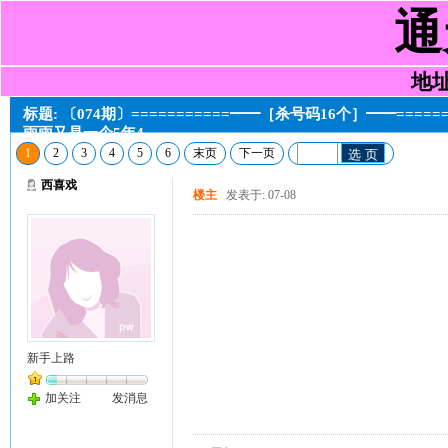
通
地址:
标题: 〔074期〕===========━━［杀号码16个］━━====
雨雨又是一个5年4
1
2
3
4
5
6
末页
下一页
选 页
西喜戏
楼主
发表于: 07-08
新手上路
加关注
发消息