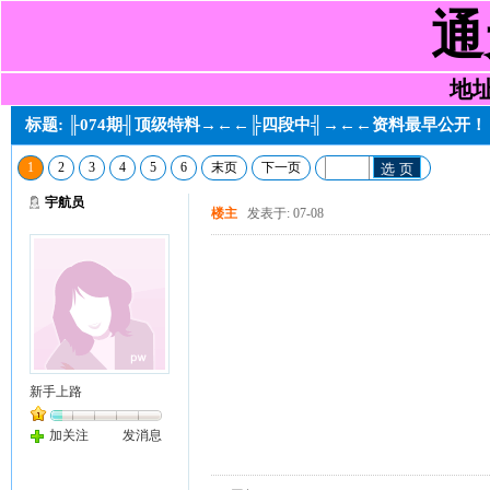
通
地址:
标题: ╟074期╢顶级特料→←←╠四段中╣→←←资料最早公开！
1
2
3
4
5
6
末页
下一页
选 页
宇航员
楼主
发表于: 07-08
新手上路
加关注
发消息