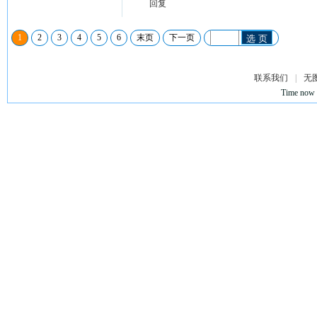
回复
1
2
3
4
5
6
末页
下一页
选 页
联系我们
|
无
Time now 