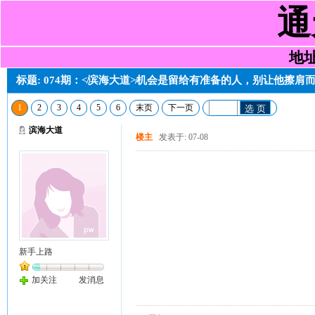
通
地址:
标题: 074期：≮滨海大道≯机会是留给有准备的人，别让他擦肩
1
2
3
4
5
6
末页
下一页
选 页
滨海大道
楼主
发表于: 07-08
新手上路
加关注
发消息