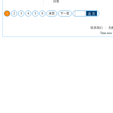
回复
1
2
3
4
5
6
末页
下一页
选 页
联系我们
|
无
Time now 