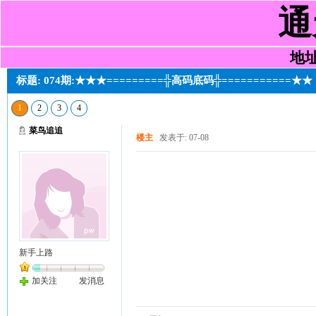
通
地址:
标题: 074期:★★★=========╬高码底码╬===========★★
1
2
3
4
菜鸟追追
楼主
发表于: 07-08
新手上路
加关注
发消息