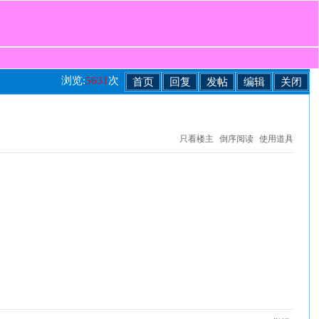
浏览:
5631
次
首页
回复
发帖
编辑
关闭
只看楼主
倒序阅读
使用道具