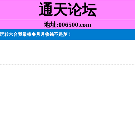
通天论坛
地址:006500.com
㊣】㊣玩转六合我最棒◆月月收钱不是梦！