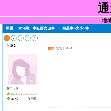
通
地址:
标题: （074期）◆◣腐女◢◆←←精品◆≮大小≯◆←
1
2
3
4
5
腐女
楼主
发表于: 07-08
新手上路
加关注
发消息