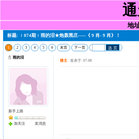
通
地址:
标题: ﹛074期﹜雨的泪★炮轰黑庄-----《 9 肖- 9 肖》！
1
2
3
4
5
6
末页
下一页
选 页
雨的泪
楼主
发表于: 07-08
新手上路
加关注
发消息