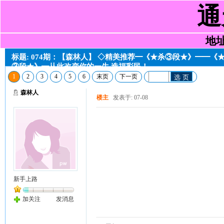
通
地址:
标题: 074期：【森林人】 ◇精美推荐━《★杀③段★》━━
③段★》━从此改变你的一生,造福彩民！
1
2
3
4
5
6
末页
下一页
选 页
森林人
楼主
发表于: 07-08
新手上路
加关注
发消息