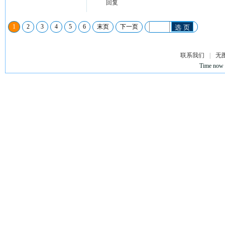
回复
1
2
3
4
5
6
末页
下一页
选 页
联系我们
|
无
Time now 