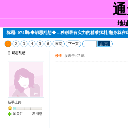
通
地址:
标题: 074期:◆胡思乱想◆→独创最有实力的精准猛料,翻身就在
1
2
3
4
5
6
末页
下一页
选 页
胡思乱想
楼主
发表于: 07-08
新手上路
加关注
发消息