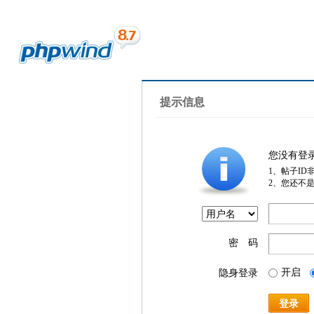
提示信息
您没有登
1、帖子ID
2、您还不
密 码
开启
隐身登录
登录