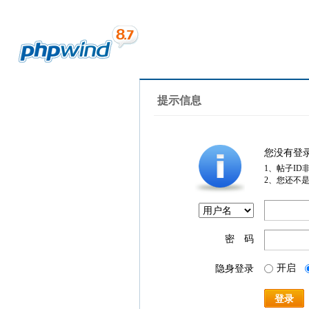
提示信息
您没有登
1、帖子ID
2、您还不
密 码
开启
隐身登录
登录