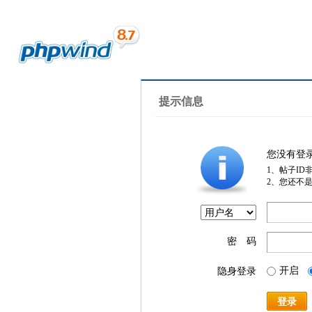
提示信息
您没有登
1、帖子ID
2、您还不
密 码
开启
隐身登录
登录