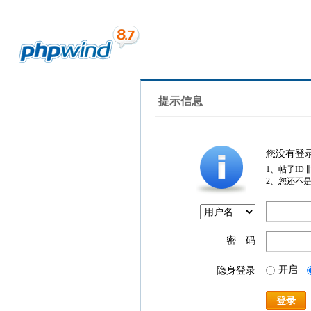
提示信息
您没有登
1、帖子ID
2、您还不
密 码
开启
隐身登录
登录