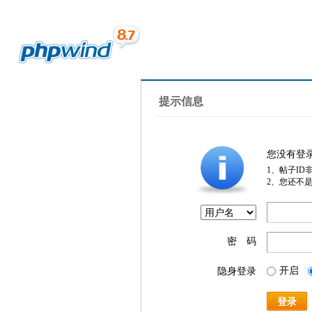
提示信息
您没有登
1、帖子ID
2、您还不
密 码
开启
隐身登录
登录