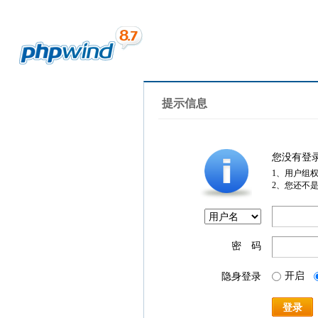
提示信息
您没有登
1、用户组
2、您还不
密 码
开启
隐身登录
登录