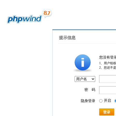
提示信息
您没有登
1、用户组
2、您还不
密 码
开启
隐身登录
登录