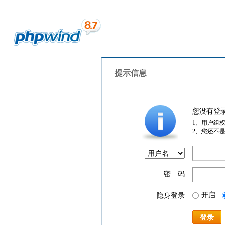
提示信息
您没有登
1、用户组
2、您还不
密 码
开启
隐身登录
登录