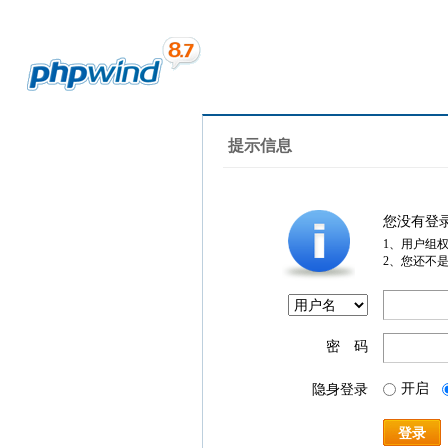
提示信息
您没有登
1、用户组
2、您还不
密 码
开启
隐身登录
登录