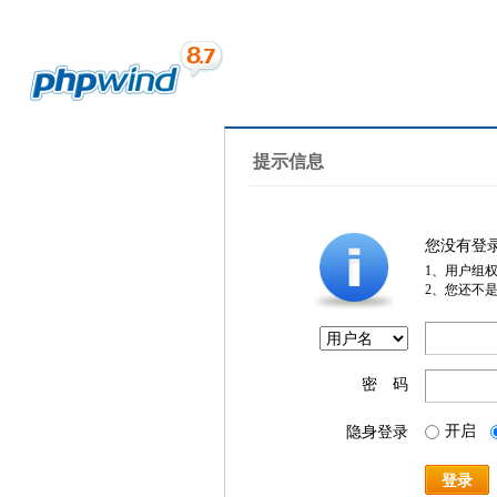
提示信息
您没有登
1、用户组
2、您还不
密 码
开启
隐身登录
登录