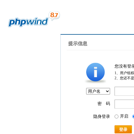
提示信息
您没有登
1、用户组
2、您还不
密 码
开启
隐身登录
登录