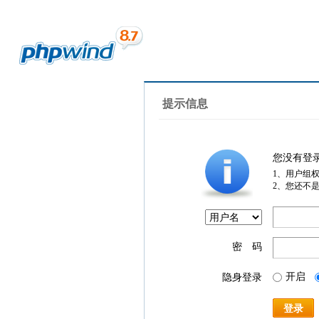
提示信息
您没有登
1、用户组
2、您还不
密 码
开启
隐身登录
登录