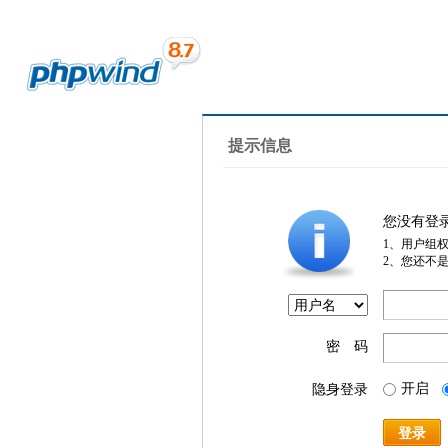
提示信息
您没有登
1、用户组
2、您还不
密 码
开启
隐身登录
登录