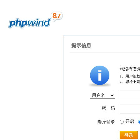
提示信息
您没有登
1、用户组
2、您还不
密 码
开启
隐身登录
登录