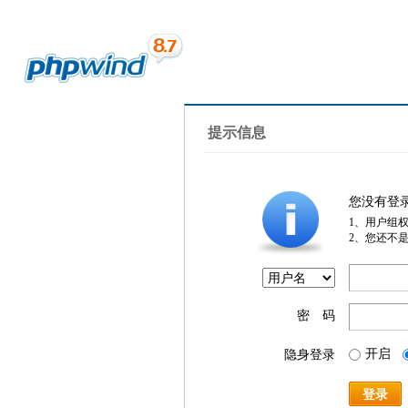
提示信息
您没有登
1、用户组
2、您还不
密 码
开启
隐身登录
登录