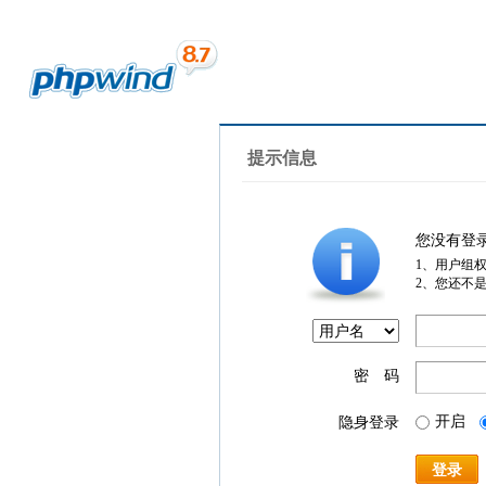
提示信息
您没有登
1、用户组
2、您还不
密 码
开启
隐身登录
登录