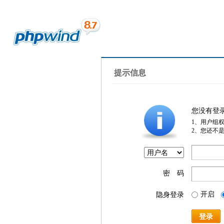
提示信息
您没有登
1、用户组
2、您还不
密 码
开启
隐身登录
登录