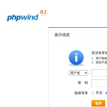
提示信息
您没有登
1、用户组
2、您还不
密 码
开启
隐身登录
登录