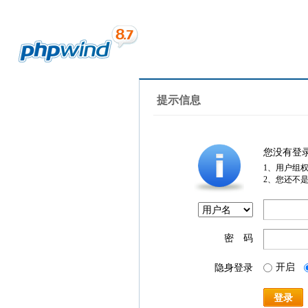
提示信息
您没有登
1、用户组
2、您还不
密 码
开启
隐身登录
登录