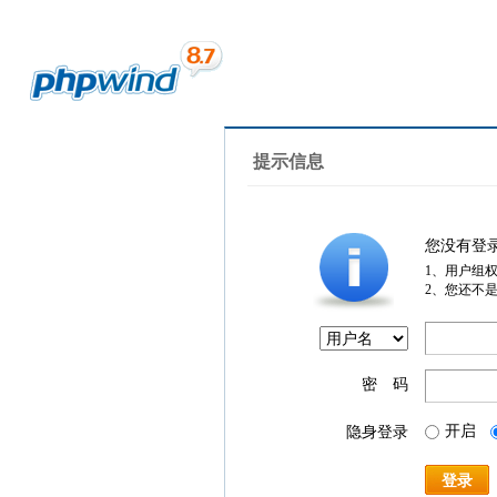
提示信息
您没有登
1、用户组
2、您还不
密 码
开启
隐身登录
登录