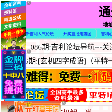
X
通
地址:
进论坛
新吉利人气论坛
开奖直播走势图
吉利
086期:吉利论坛导航--
X
086期:[玄机四字成语]（
X