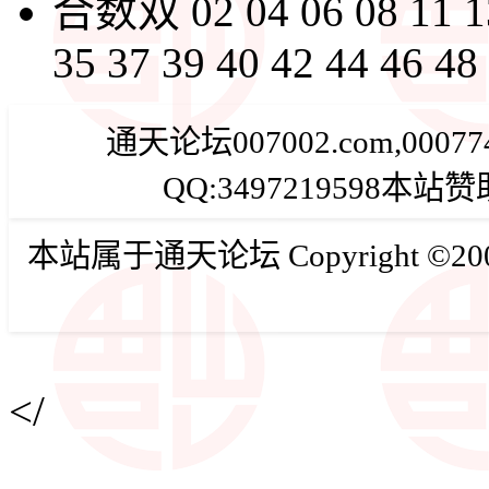
合数双
02
04
06
08
11
1
35
37
39
40
42
44
46
48
通天论坛007002.com,00077
QQ:3497219598
本站属于通天论坛 Copyright ©2005-
</