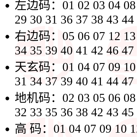
左边码：
01 02 03 04 08
29 30 31 36 37 38 43 44
右边码：
05 06 07 12 13
34 35 39 40 41 42 46 47
天玄码：
01 04 07 09 10
31 34 37 39 40 41 44 47
地机码：
02 03 05 06 08
32 33 35 36 38 42 43 45
高 码：
01 04 07 09 10 1