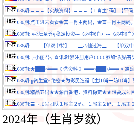
086期:→→→【实战资料】→→→【１肖主1码】【平
086期:点击进去看看金富一肖主两码，金富一肖主两码，
086期:╒彩坛至尊╕稳定投资---〈必中6肖〉---〈必中6肖〉
086期:====【单双中特】===▁八仙过海▁===【单双中特
086期:╭小丽君╮喜讯:赶紧注册用户!!!!!!!!参加“发贴有奖
086期:★███≯═══《 ㊣资料 》═══≮███≯═══《 
086期:╔资生堂╗绝密★为彩民造福【主⑴肖╋防⑴肖
086期:精品五码★★源自香港，资料稳定★★想要成
086期:〓→顶尖团队１尾主２码、１尾主２码、１尾主
2024年（生肖岁数）