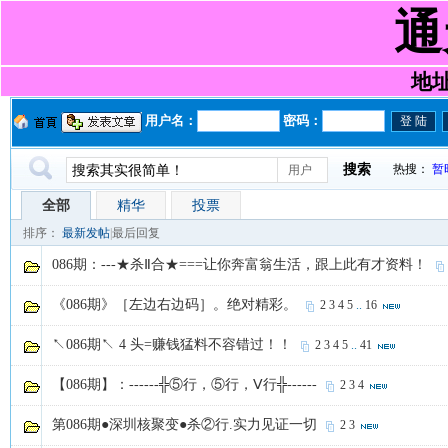
通
地址:
用户名：
密码：
搜索
热搜：
暂
用户
全部
精华
投票
排序：
最新发帖
|
最后回复
086期：---★杀Ⅱ合★===让你奔富翁生活，跟上此有才资料！
《086期》［左边右边码］。绝对精彩。
2
3
4
5
..
16
↖086期↖ 4 头=赚钱猛料不容错过！！
2
3
4
5
..
41
【086期】：------╬⑤行，⑤行，Ⅴ行╬------
2
3
4
第086期●深圳核聚变●杀②行.实力见证一切
2
3