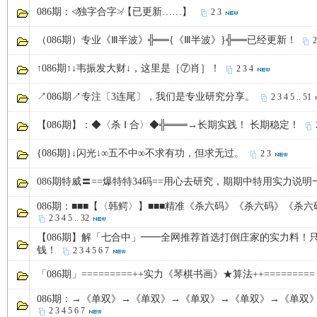
086期：≮独字合字≯【已更新……】
2
3
（086期）专业《Ⅲ半波》╬══{《Ⅲ半波》}╬══已经更新！
2
↑086期↑↓韦振发大财↓，这里是［⑦肖］！
2
3
4
↗086期↗专注〔3连尾〕，我们是专业研究分享。
2
3
4
5
..
51
【086期】：◆〈杀 Ⅰ 合〉◆╬═══→长期实践！ 长期稳定！
{086期}↓闪光↓∞五不中∞不求有功，但求无过。
2
3
086期特威〓==爆特特34码==用心去研究，期期中特用实力说
086期：■■■【〈韩鳄〉】■■■精准《杀六码》《杀六码》《杀六
2
3
4
5
..
32
【086期】解「七合中」━━全网推荐首选打倒庄家的实力料！
钱！
2
3
4
5
6
7
「086期」=========++实力《琴棋书画》★算法++========
086期：→《单双》→《单双》→《单双》→《单双》→《单双
2
3
4
5
6
7